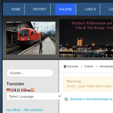
HOME
HISTORY
GALERIE
LOKS D
LO
Startseite
Galerie
Dieseltrie
Suchen
...
Warnung
Translator
JUser: :_load: Fehler beim Laden 
Startseite
»
Dieseltriebwagen
Alle öffnen
Alle schließen