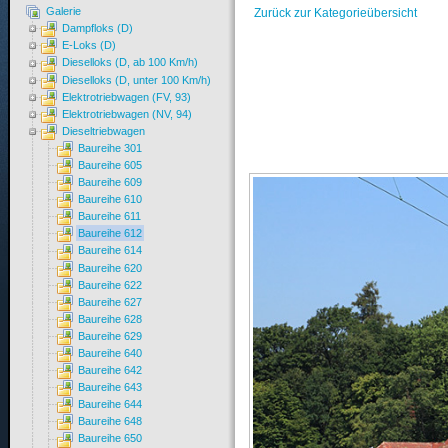
Galerie
Zurück zur Kategorieübersicht
Dampfloks (D)
E-Loks (D)
Dieselloks (D, ab 100 Km/h)
Dieselloks (D, unter 100 Km/h)
Elektrotriebwagen (FV, 93)
Elektrotriebwagen (NV, 94)
Dieseltriebwagen
Baureihe 301
Baureihe 605
Baureihe 609
Baureihe 610
Baureihe 611
Baureihe 612
Baureihe 614
Baureihe 620
Baureihe 622
Baureihe 627
Baureihe 628
Baureihe 629
Baureihe 640
Baureihe 642
Baureihe 643
Baureihe 644
Baureihe 648
Baureihe 650