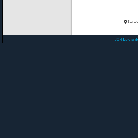
Startse
JSN Epic is 