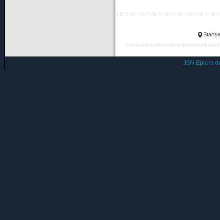
Startse
JSN Epic is 