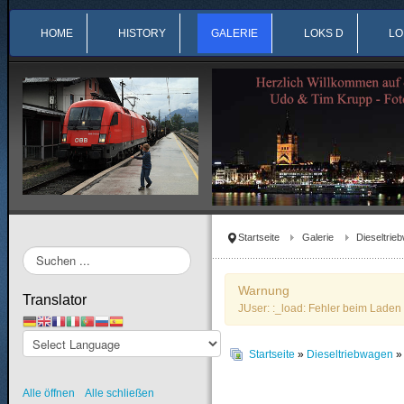
HOME
HISTORY
GALERIE
LOKS D
LO
Startseite
Galerie
Dieseltrie
Suchen
...
Warnung
Translator
JUser: :_load: Fehler beim Laden 
Startseite
»
Dieseltriebwagen
Alle öffnen
Alle schließen