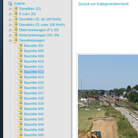
Galerie
Zurück zur Kategorieübersicht
Dampfloks (D)
E-Loks (D)
Dieselloks (D, ab 100 Km/h)
Dieselloks (D, unter 100 Km/h)
Elektrotriebwagen (FV, 93)
Elektrotriebwagen (NV, 94)
Dieseltriebwagen
Baureihe 301
Baureihe 605
Baureihe 609
Baureihe 610
Baureihe 611
Baureihe 612
Baureihe 614
Baureihe 620
Baureihe 622
Baureihe 627
Baureihe 628
Baureihe 629
Baureihe 640
Baureihe 642
Baureihe 643
Baureihe 644
Baureihe 648
Baureihe 650