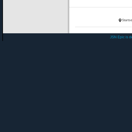
Startse
JSN Epic is 