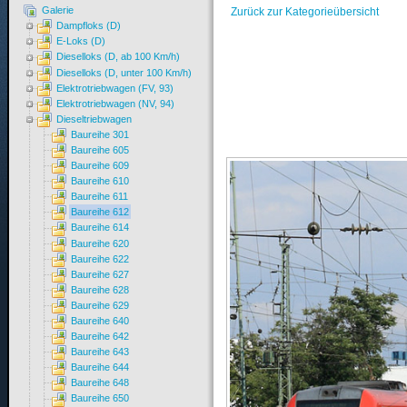
Galerie
Zurück zur Kategorieübersicht
Dampfloks (D)
E-Loks (D)
Dieselloks (D, ab 100 Km/h)
Dieselloks (D, unter 100 Km/h)
Elektrotriebwagen (FV, 93)
Elektrotriebwagen (NV, 94)
Dieseltriebwagen
Baureihe 301
Baureihe 605
Baureihe 609
Baureihe 610
Baureihe 611
Baureihe 612
Baureihe 614
Baureihe 620
Baureihe 622
Baureihe 627
Baureihe 628
Baureihe 629
Baureihe 640
Baureihe 642
Baureihe 643
Baureihe 644
Baureihe 648
Baureihe 650