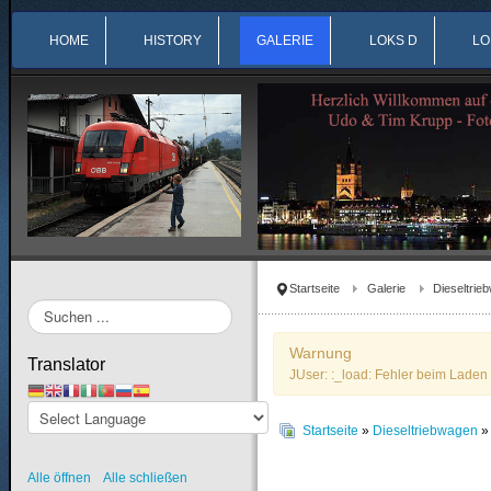
HOME
HISTORY
GALERIE
LOKS D
LO
Startseite
Galerie
Dieseltrie
Suchen
...
Warnung
Translator
JUser: :_load: Fehler beim Laden 
Startseite
»
Dieseltriebwagen
Alle öffnen
Alle schließen