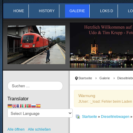
HOME
HISTORY
GALERIE
LOKS D
LO
Startseite
Galerie
Dieseltrie
Suchen
...
Warnung
Translator
JUser: :_load: Fehler beim Laden 
Startseite
»
Dieseltriebwagen
Alle öffnen
Alle schließen