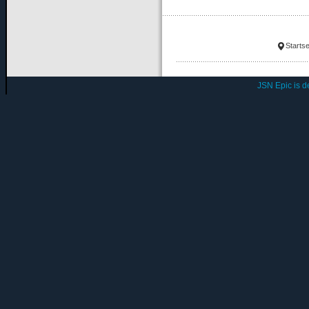
Startse
JSN Epic is 