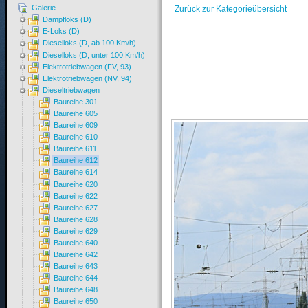
Galerie
Zurück zur Kategorieübersicht
Dampfloks (D)
E-Loks (D)
Dieselloks (D, ab 100 Km/h)
Dieselloks (D, unter 100 Km/h)
Elektrotriebwagen (FV, 93)
Elektrotriebwagen (NV, 94)
Dieseltriebwagen
Baureihe 301
Baureihe 605
Baureihe 609
Baureihe 610
Baureihe 611
Baureihe 612
Baureihe 614
Baureihe 620
Baureihe 622
Baureihe 627
Baureihe 628
Baureihe 629
Baureihe 640
Baureihe 642
Baureihe 643
Baureihe 644
Baureihe 648
Baureihe 650