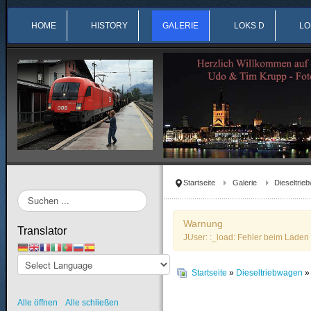
HOME
HISTORY
GALERIE
LOKS D
LO
Startseite
Galerie
Dieseltrie
Suchen
...
Warnung
Translator
JUser: :_load: Fehler beim Laden 
Startseite
»
Dieseltriebwagen
Alle öffnen
Alle schließen