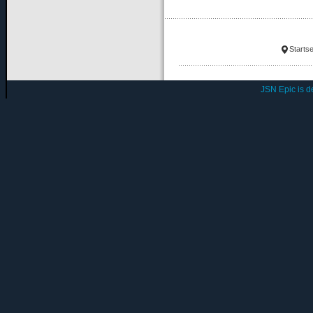
Startse
JSN Epic is 