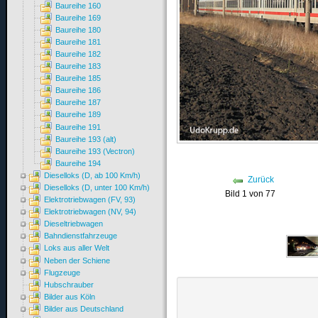
Baureihe 160
Baureihe 169
Baureihe 180
Baureihe 181
Baureihe 182
Baureihe 183
Baureihe 185
Baureihe 186
Baureihe 187
Baureihe 189
Baureihe 191
Baureihe 193 (alt)
Baureihe 193 (Vectron)
Baureihe 194
Dieselloks (D, ab 100 Km/h)
Zurück
Dieselloks (D, unter 100 Km/h)
Bild 1 von 77
Elektrotriebwagen (FV, 93)
Elektrotriebwagen (NV, 94)
Dieseltriebwagen
Bahndienstfahrzeuge
Loks aus aller Welt
Neben der Schiene
Flugzeuge
Hubschrauber
Bilder aus Köln
Bilder aus Deutschland