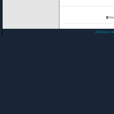
Star
JSN Epic is 