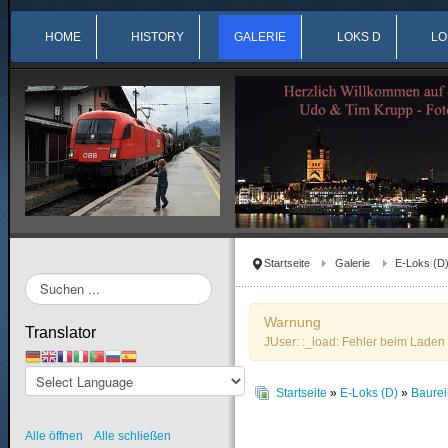
HOME
HISTORY
GALERIE
LOKS D
LO
Startseite
Galerie
E-Loks (D
Suchen
...
Warnung
Translator
JUser: :_load: Fehler beim Laden 
Startseite
»
E-Loks (D)
»
Baure
Alle öffnen
Alle schließen