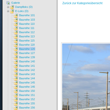
Galerie
Zurück zur Kategorieübersicht
Dampfloks (D)
E-Loks (D)
Baureihe 101
Baureihe 103
Baureihe 110
Baureihe 111
Baureihe 112
Baureihe 113
Baureihe 115
Baureihe 118
Baureihe 120
Baureihe 127
Baureihe 139
Baureihe 140
Baureihe 141
Baureihe 142
Baureihe 143
Baureihe 144
Baureihe 145
Baureihe 146
Baureihe 150
Baureihe 151
Baureihe 152
Baureihe 155
Baureihe 156