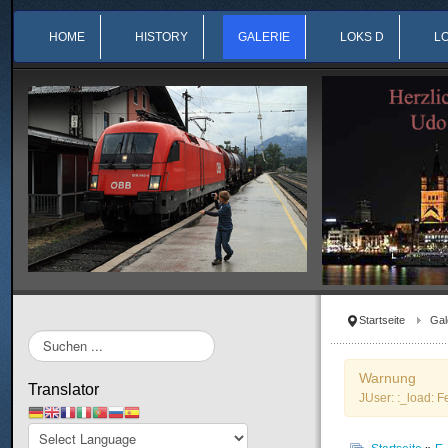
HOME
HISTORY
GALERIE
LOKS D
L
Startseite
Gal
Suchen
...
Warnung
Translator
JUser: :_load: F