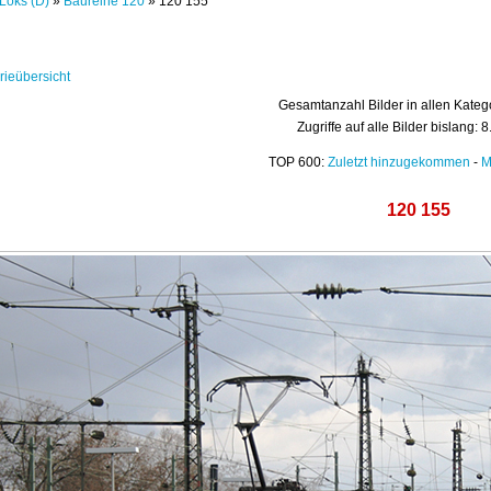
Loks (D)
»
Baureihe 120
» 120 155
rieübersicht
Gesamtanzahl Bilder in allen Kateg
Zugriffe auf alle Bilder bislang: 
TOP 600:
Zuletzt hinzugekommen
-
M
120 155