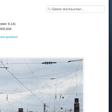
orien: 6.131
8.932.634
eist gesehen