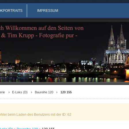
OKPORTRAITS
IMPRESSUM
erie
E-Loks (D)
Baureihe 120
120 155
ehler beim Laden des Benutzers mit der ID: 62