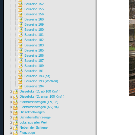
Baureihe 152
Baureihe 155
Baureihe 156
Baureihe 160
Baureihe 169
Baureihe 180
Baureihe 181
Baureihe 182
Baureihe 183
Baureihe 185
Baureihe 186
Baureihe 187
Baureihe 189
Baureihe 191
Baureihe 193 (alt)
Baureihe 193 (Vectron)
Baureihe 194
Dieselloks (D, ab 100 Km/h)
Dieselloks (D, unter 100 Km/h)
Elektrotriebwagen (FV, 93)
Elektrotriebwagen (NV, 94)
Dieseltriebwagen
Bahndienstfahrzeuge
Loks aus aller Welt
Neben der Schiene
Flugzeuge