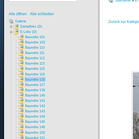
Startseite
»
E-
Alle öffnen
Alle schließen
Galerie
Zurück zur Katego
Dampfloks (D)
E-Loks (D)
Baureihe 101
Baureihe 103
Baureihe 110
Baureihe 111
Baureihe 112
Baureihe 113
Baureihe 115
Baureihe 118
Baureihe 120
Baureihe 127
Baureihe 139
Baureihe 140
Baureihe 141
Baureihe 142
Baureihe 143
Baureihe 144
Baureihe 145
Baureihe 146
Baureihe 150
Baureihe 151