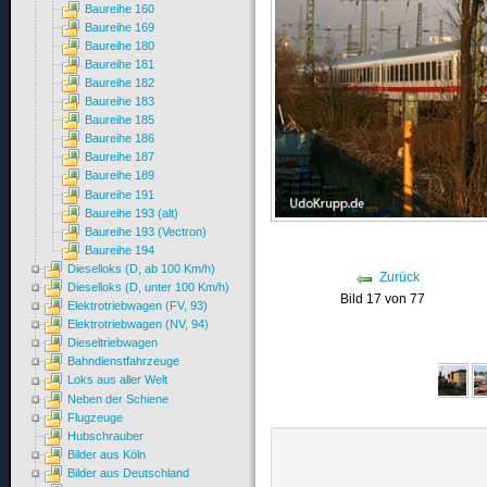
Baureihe 160
Baureihe 169
Baureihe 180
Baureihe 181
Baureihe 182
Baureihe 183
Baureihe 185
Baureihe 186
Baureihe 187
Baureihe 189
Baureihe 191
Baureihe 193 (alt)
Baureihe 193 (Vectron)
Baureihe 194
Dieselloks (D, ab 100 Km/h)
Zurück
Dieselloks (D, unter 100 Km/h)
Bild 17 von 77
Elektrotriebwagen (FV, 93)
Elektrotriebwagen (NV, 94)
Dieseltriebwagen
Bahndienstfahrzeuge
Loks aus aller Welt
Neben der Schiene
Flugzeuge
Hubschrauber
Bilder aus Köln
Bilder aus Deutschland