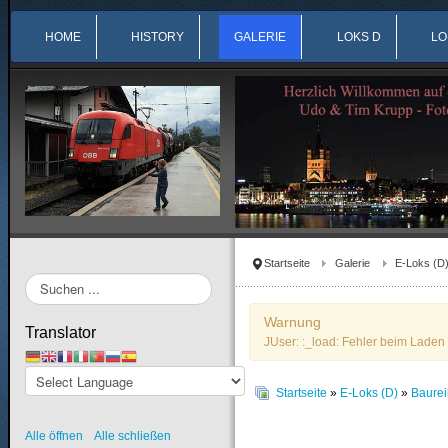
HOME
HISTORY
GALERIE
LOKS D
LO
Startseite
Galerie
E-Loks (D
Suchen
...
Warnung
Translator
JUser: :_load: Fehler beim Laden 
Startseite
»
E-Loks (D)
»
Baure
Alle öffnen
Alle schließen