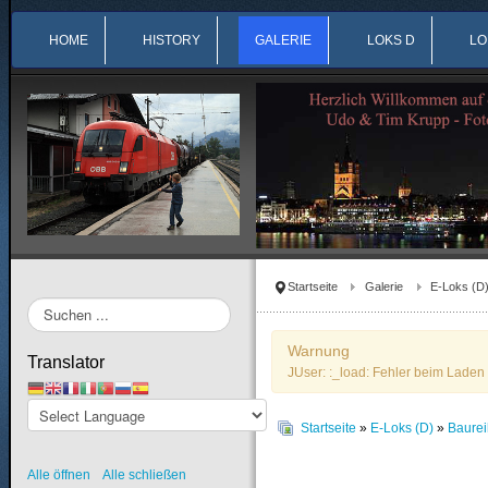
HOME
HISTORY
GALERIE
LOKS D
LO
Startseite
Galerie
E-Loks (D
Suchen
...
Warnung
Translator
JUser: :_load: Fehler beim Laden 
Startseite
»
E-Loks (D)
»
Baure
Alle öffnen
Alle schließen