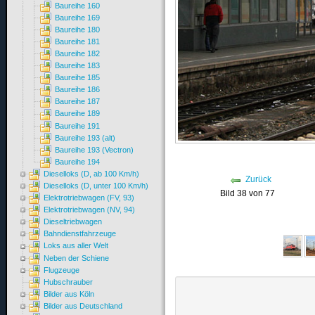
Baureihe 160
Baureihe 169
Baureihe 180
Baureihe 181
Baureihe 182
Baureihe 183
Baureihe 185
Baureihe 186
Baureihe 187
Baureihe 189
Baureihe 191
Baureihe 193 (alt)
Baureihe 193 (Vectron)
Baureihe 194
Dieselloks (D, ab 100 Km/h)
Zurück
Dieselloks (D, unter 100 Km/h)
Bild 38 von 77
Elektrotriebwagen (FV, 93)
Elektrotriebwagen (NV, 94)
Dieseltriebwagen
Bahndienstfahrzeuge
Loks aus aller Welt
Neben der Schiene
Flugzeuge
Hubschrauber
Bilder aus Köln
Bilder aus Deutschland