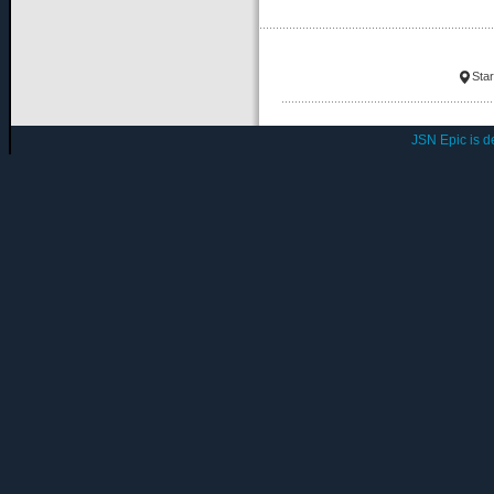
Star
JSN Epic is 