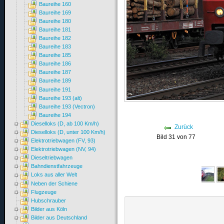
Baureihe 160
Baureihe 169
Baureihe 180
Baureihe 181
Baureihe 182
Baureihe 183
Baureihe 185
Baureihe 186
Baureihe 187
Baureihe 189
Baureihe 191
Baureihe 193 (alt)
Baureihe 193 (Vectron)
Baureihe 194
Dieselloks (D, ab 100 Km/h)
Zurück
Dieselloks (D, unter 100 Km/h)
Bild 31 von 77
Elektrotriebwagen (FV, 93)
Elektrotriebwagen (NV, 94)
Dieseltriebwagen
Bahndienstfahrzeuge
Loks aus aller Welt
Neben der Schiene
Flugzeuge
Hubschrauber
Bilder aus Köln
Bilder aus Deutschland