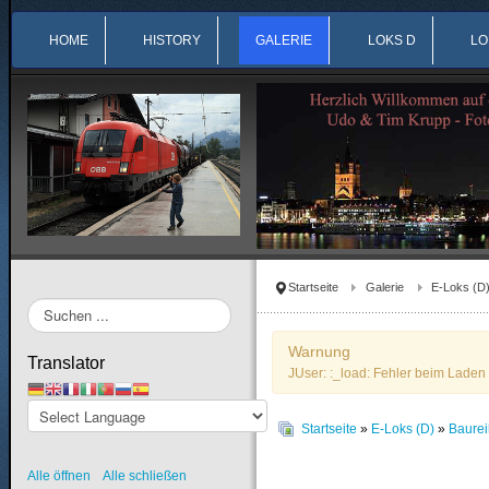
HOME
HISTORY
GALERIE
LOKS D
LO
Startseite
Galerie
E-Loks (D
Suchen
...
Warnung
Translator
JUser: :_load: Fehler beim Laden 
Startseite
»
E-Loks (D)
»
Baure
Alle öffnen
Alle schließen