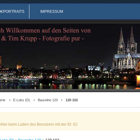
OKPORTRAITS
IMPRESSUM
erie
E-Loks (D)
Baureihe 120
120 102
ehler beim Laden des Benutzers mit der ID: 62