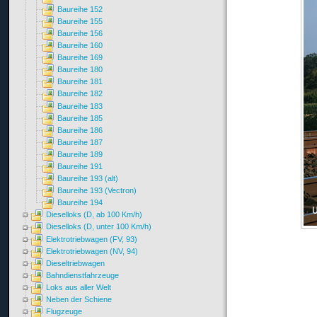
Baureihe 152
Baureihe 155
Baureihe 156
Baureihe 160
Baureihe 169
Baureihe 180
Baureihe 181
Baureihe 182
Baureihe 183
Baureihe 185
Baureihe 186
Baureihe 187
Baureihe 189
Baureihe 191
Baureihe 193 (alt)
Baureihe 193 (Vectron)
Baureihe 194
Dieselloks (D, ab 100 Km/h)
Dieselloks (D, unter 100 Km/h)
Elektrotriebwagen (FV, 93)
Elektrotriebwagen (NV, 94)
Dieseltriebwagen
Bahndienstfahrzeuge
Loks aus aller Welt
Neben der Schiene
Flugzeuge