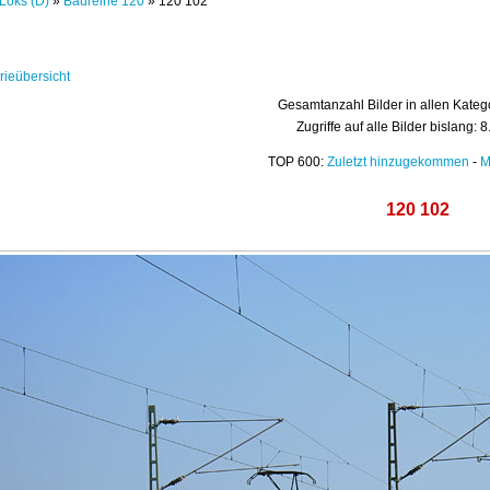
Loks (D)
»
Baureihe 120
» 120 102
rieübersicht
Gesamtanzahl Bilder in allen Kateg
Zugriffe auf alle Bilder bislang: 
TOP 600:
Zuletzt hinzugekommen
-
M
120 102