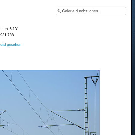
orien: 6.131
8.931.788
eist gesehen