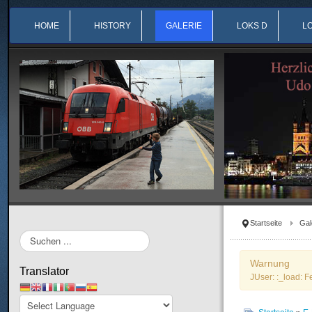
HOME
HISTORY
GALERIE
LOKS D
L
Startseite
Gal
Suchen
...
Warnung
Translator
JUser: :_load: F