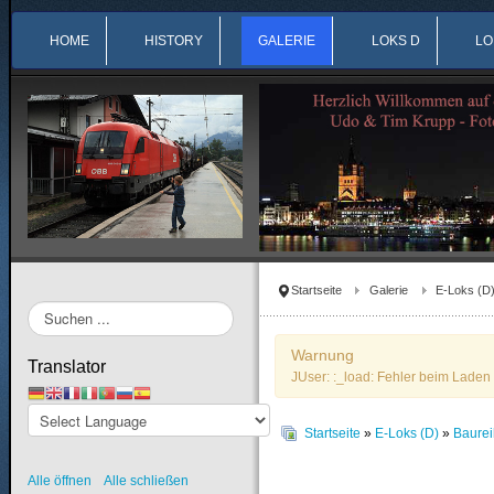
HOME
HISTORY
GALERIE
LOKS D
LO
Startseite
Galerie
E-Loks (D
Suchen
...
Warnung
Translator
JUser: :_load: Fehler beim Laden 
Startseite
»
E-Loks (D)
»
Baure
Alle öffnen
Alle schließen