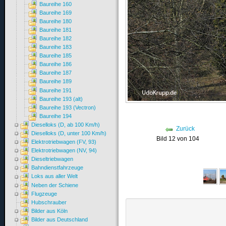
Baureihe 160
Baureihe 169
Baureihe 180
Baureihe 181
Baureihe 182
Baureihe 183
Baureihe 185
Baureihe 186
Baureihe 187
Baureihe 189
Baureihe 191
Baureihe 193 (alt)
Baureihe 193 (Vectron)
Baureihe 194
Dieselloks (D, ab 100 Km/h)
Zurück
Dieselloks (D, unter 100 Km/h)
Bild 12 von 104
Elektrotriebwagen (FV, 93)
Elektrotriebwagen (NV, 94)
Dieseltriebwagen
Bahndienstfahrzeuge
Loks aus aller Welt
Neben der Schiene
Flugzeuge
Hubschrauber
Bilder aus Köln
Bilder aus Deutschland