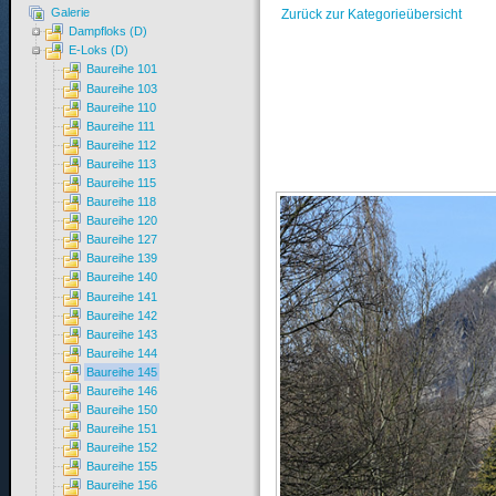
Galerie
Zurück zur Kategorieübersicht
Dampfloks (D)
E-Loks (D)
Baureihe 101
Baureihe 103
Baureihe 110
Baureihe 111
Baureihe 112
Baureihe 113
Baureihe 115
Baureihe 118
Baureihe 120
Baureihe 127
Baureihe 139
Baureihe 140
Baureihe 141
Baureihe 142
Baureihe 143
Baureihe 144
Baureihe 145
Baureihe 146
Baureihe 150
Baureihe 151
Baureihe 152
Baureihe 155
Baureihe 156