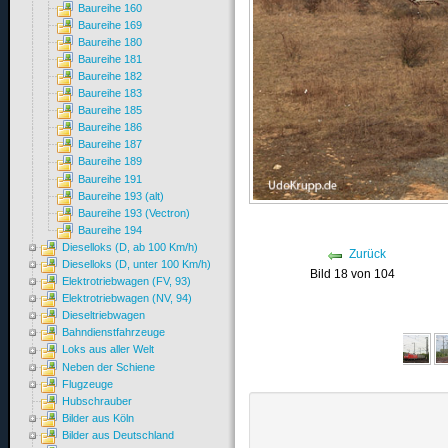
Baureihe 160
Baureihe 169
Baureihe 180
Baureihe 181
Baureihe 182
Baureihe 183
Baureihe 185
Baureihe 186
Baureihe 187
Baureihe 189
Baureihe 191
Baureihe 193 (alt)
Baureihe 193 (Vectron)
Baureihe 194
Dieselloks (D, ab 100 Km/h)
Zurück
Dieselloks (D, unter 100 Km/h)
Bild 18 von 104
Elektrotriebwagen (FV, 93)
Elektrotriebwagen (NV, 94)
Dieseltriebwagen
Bahndienstfahrzeuge
Loks aus aller Welt
Neben der Schiene
Flugzeuge
Hubschrauber
Bilder aus Köln
Bilder aus Deutschland