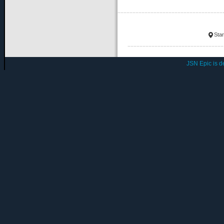
Star
JSN Epic is 