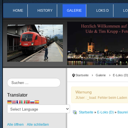
HOME
HISTORY
GALERIE
LOKS D
LO
Startseite
Galerie
E-Loks (D
Suchen
...
Warnung
Translator
JUser: :_load: Fehler beim Laden 
Startseite
»
E-Loks (D)
»
Baure
Alle öffnen
Alle schließen