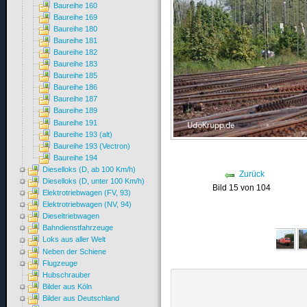
Baureihe 160
Baureihe 169
Baureihe 180
Baureihe 181
Baureihe 182
Baureihe 183
Baureihe 185
Baureihe 186
Baureihe 187
Baureihe 189
Baureihe 191
Baureihe 193 (alt)
Baureihe 193 (Vectron)
Baureihe 194
Dieselloks (D, ab 100 Km/h)
Zurück
Dieselloks (D, unter 100 Km/h)
Bild 15 von 104
Elektrotriebwagen (FV, 93)
Elektrotriebwagen (NV, 94)
Dieseltriebwagen
Bahndienstfahrzeuge
Loks aus aller Welt
Neben der Schiene
Flugzeuge
Hubschrauber
Bilder aus Köln
Bilder aus Deutschland