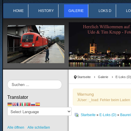
HOME
HISTORY
GALERIE
LOKS D
LO
Startseite
Galerie
E-Loks (D
Suchen
...
Warnung
Translator
JUser: :_load: Fehler beim Laden 
Startseite
»
E-Loks (D)
»
Baure
Alle öffnen
Alle schließen