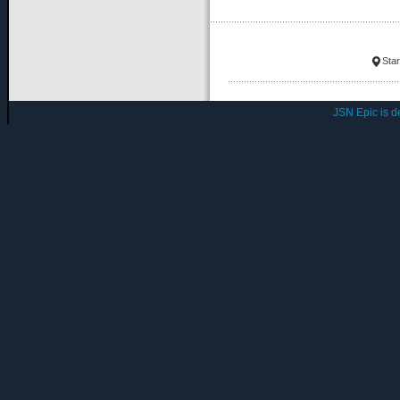
Star
JSN Epic is 