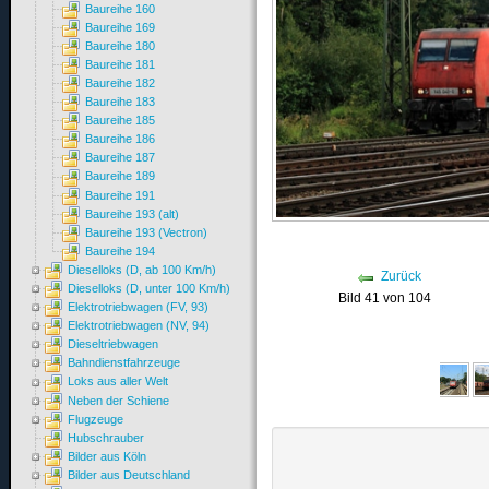
Baureihe 160
Baureihe 169
Baureihe 180
Baureihe 181
Baureihe 182
Baureihe 183
Baureihe 185
Baureihe 186
Baureihe 187
Baureihe 189
Baureihe 191
Baureihe 193 (alt)
Baureihe 193 (Vectron)
Baureihe 194
Dieselloks (D, ab 100 Km/h)
Zurück
Dieselloks (D, unter 100 Km/h)
Bild 41 von 104
Elektrotriebwagen (FV, 93)
Elektrotriebwagen (NV, 94)
Dieseltriebwagen
Bahndienstfahrzeuge
Loks aus aller Welt
Neben der Schiene
Flugzeuge
Hubschrauber
Bilder aus Köln
Bilder aus Deutschland