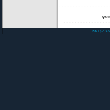
Star
JSN Epic is 