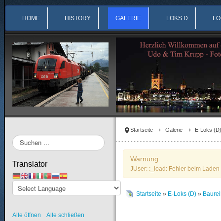
HOME
HISTORY
GALERIE
LOKS D
LO
Startseite
Galerie
E-Loks (D
Suchen
...
Warnung
Translator
JUser: :_load: Fehler beim Laden 
Startseite
»
E-Loks (D)
»
Baure
Alle öffnen
Alle schließen