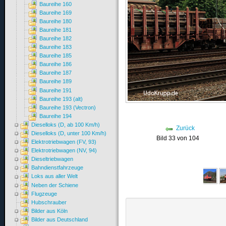
Baureihe 160
Baureihe 169
Baureihe 180
Baureihe 181
Baureihe 182
Baureihe 183
Baureihe 185
Baureihe 186
Baureihe 187
Baureihe 189
Baureihe 191
Baureihe 193 (alt)
Baureihe 193 (Vectron)
Baureihe 194
Dieselloks (D, ab 100 Km/h)
Zurück
Dieselloks (D, unter 100 Km/h)
Bild 33 von 104
Elektrotriebwagen (FV, 93)
Elektrotriebwagen (NV, 94)
Dieseltriebwagen
Bahndienstfahrzeuge
Loks aus aller Welt
Neben der Schiene
Flugzeuge
Hubschrauber
Bilder aus Köln
Bilder aus Deutschland