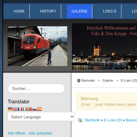
HOME
HISTORY
GALERIE
LOKS D
LO
Startseite
Galerie
E-Loks (D
Suchen
...
Warnung
Translator
JUser: :_load: Fehler beim Laden 
Startseite
»
E-Loks (D)
»
Baure
Alle öffnen
Alle schließen