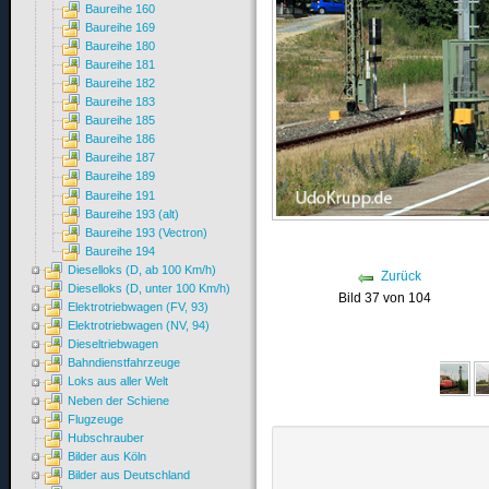
Baureihe 160
Baureihe 169
Baureihe 180
Baureihe 181
Baureihe 182
Baureihe 183
Baureihe 185
Baureihe 186
Baureihe 187
Baureihe 189
Baureihe 191
Baureihe 193 (alt)
Baureihe 193 (Vectron)
Baureihe 194
Dieselloks (D, ab 100 Km/h)
Zurück
Dieselloks (D, unter 100 Km/h)
Bild 37 von 104
Elektrotriebwagen (FV, 93)
Elektrotriebwagen (NV, 94)
Dieseltriebwagen
Bahndienstfahrzeuge
Loks aus aller Welt
Neben der Schiene
Flugzeuge
Hubschrauber
Bilder aus Köln
Bilder aus Deutschland