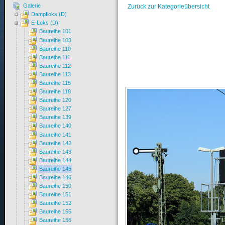
Galerie
Zurück zur Kategorieübersicht
Dampfloks (D)
E-Loks (D)
Baureihe 101
Baureihe 103
Baureihe 110
Baureihe 111
Baureihe 112
Baureihe 113
Baureihe 115
Baureihe 118
Baureihe 120
Baureihe 127
Baureihe 139
Baureihe 140
Baureihe 141
Baureihe 142
Baureihe 143
Baureihe 144
Baureihe 145
Baureihe 146
Baureihe 150
Baureihe 151
Baureihe 152
Baureihe 155
Baureihe 156