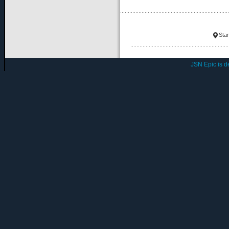
Star
JSN Epic is 