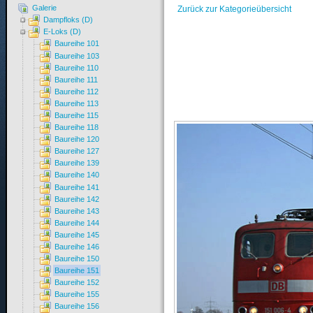
Galerie
Zurück zur Kategorieübersicht
Dampfloks (D)
E-Loks (D)
Baureihe 101
Baureihe 103
Baureihe 110
Baureihe 111
Baureihe 112
Baureihe 113
Baureihe 115
Baureihe 118
Baureihe 120
Baureihe 127
Baureihe 139
Baureihe 140
Baureihe 141
Baureihe 142
Baureihe 143
Baureihe 144
Baureihe 145
Baureihe 146
Baureihe 150
Baureihe 151
Baureihe 152
Baureihe 155
Baureihe 156