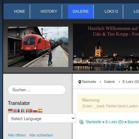
HOME
HISTORY
GALERIE
LOKS D
LO
Startseite
Galerie
E-Loks (D
Suchen
...
Warnung
Translator
JUser: :_load: Fehler beim Laden 
Startseite
»
E-Loks (D)
»
Baure
Alle öffnen
Alle schließen