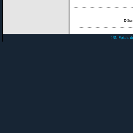
Star
JSN Epic is 