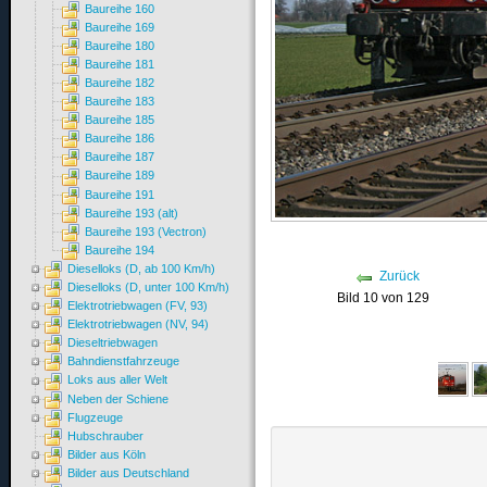
Baureihe 160
Baureihe 169
Baureihe 180
Baureihe 181
Baureihe 182
Baureihe 183
Baureihe 185
Baureihe 186
Baureihe 187
Baureihe 189
Baureihe 191
Baureihe 193 (alt)
Baureihe 193 (Vectron)
Baureihe 194
Dieselloks (D, ab 100 Km/h)
Zurück
Dieselloks (D, unter 100 Km/h)
Bild 10 von 129
Elektrotriebwagen (FV, 93)
Elektrotriebwagen (NV, 94)
Dieseltriebwagen
Bahndienstfahrzeuge
Loks aus aller Welt
Neben der Schiene
Flugzeuge
Hubschrauber
Bilder aus Köln
Bilder aus Deutschland