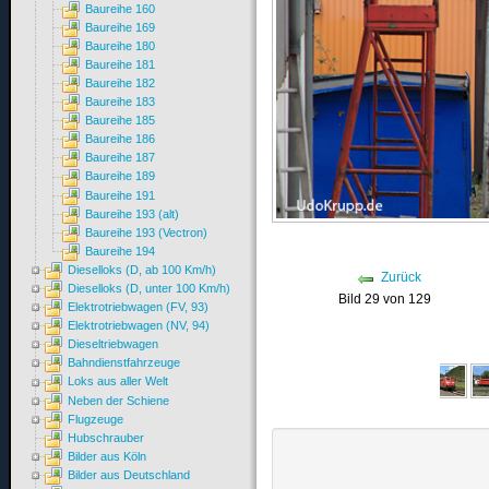
Baureihe 160
Baureihe 169
Baureihe 180
Baureihe 181
Baureihe 182
Baureihe 183
Baureihe 185
Baureihe 186
Baureihe 187
Baureihe 189
Baureihe 191
Baureihe 193 (alt)
Baureihe 193 (Vectron)
Baureihe 194
Dieselloks (D, ab 100 Km/h)
Zurück
Dieselloks (D, unter 100 Km/h)
Bild 29 von 129
Elektrotriebwagen (FV, 93)
Elektrotriebwagen (NV, 94)
Dieseltriebwagen
Bahndienstfahrzeuge
Loks aus aller Welt
Neben der Schiene
Flugzeuge
Hubschrauber
Bilder aus Köln
Bilder aus Deutschland