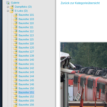
Galerie
Zurück zur Kategorieübersicht
Dampfloks (D)
E-Loks (D)
Baureihe 101
Baureihe 103
Baureihe 110
Baureihe 111
Baureihe 112
Baureihe 113
Baureihe 115
Baureihe 118
Baureihe 120
Baureihe 127
Baureihe 139
Baureihe 140
Baureihe 141
Baureihe 142
Baureihe 143
Baureihe 144
Baureihe 145
Baureihe 146
Baureihe 150
Baureihe 151
Baureihe 152
Baureihe 155
Baureihe 156