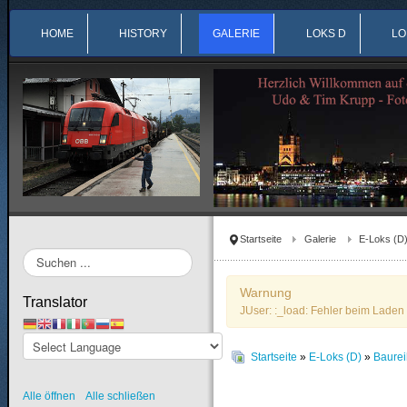
HOME
HISTORY
GALERIE
LOKS D
LO
Startseite
Galerie
E-Loks (D
Suchen
...
Warnung
Translator
JUser: :_load: Fehler beim Laden 
Startseite
»
E-Loks (D)
»
Baure
Alle öffnen
Alle schließen