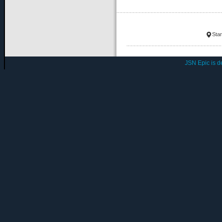
Star
JSN Epic is 