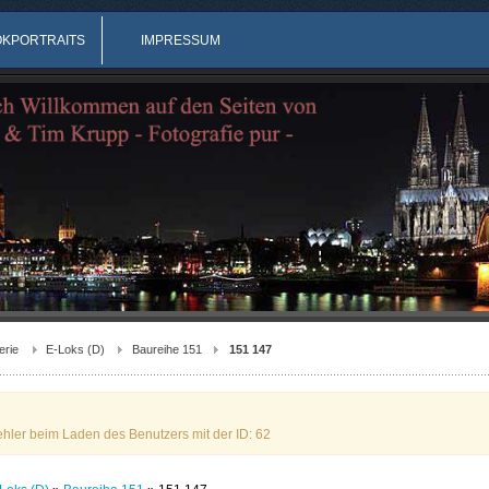
OKPORTRAITS
IMPRESSUM
erie
E-Loks (D)
Baureihe 151
151 147
ehler beim Laden des Benutzers mit der ID: 62