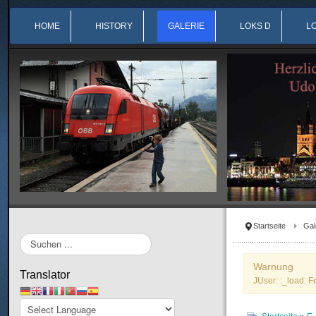
HOME
HISTORY
GALERIE
LOKS D
L
Startseite
Gal
Suchen
...
Warnung
Translator
JUser: :_load: F