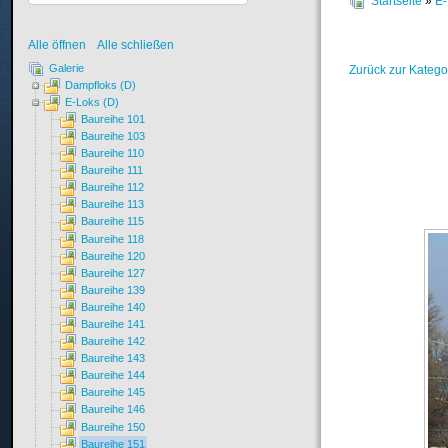
Startseite
»
E-
Alle öffnen
Alle schließen
Galerie
Zurück zur Katego
Dampfloks (D)
E-Loks (D)
Baureihe 101
Baureihe 103
Baureihe 110
Baureihe 111
Baureihe 112
Baureihe 113
Baureihe 115
Baureihe 118
Baureihe 120
Baureihe 127
Baureihe 139
Baureihe 140
Baureihe 141
Baureihe 142
Baureihe 143
Baureihe 144
Baureihe 145
Baureihe 146
Baureihe 150
Baureihe 151