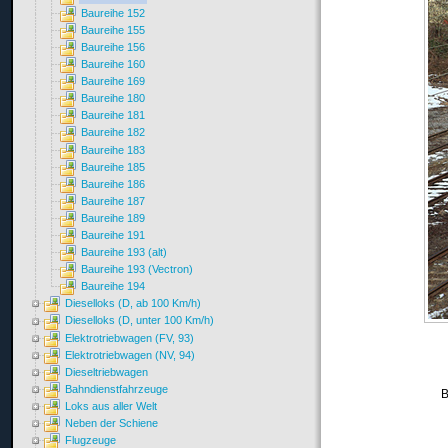
Baureihe 152
Baureihe 155
Baureihe 156
Baureihe 160
Baureihe 169
Baureihe 180
Baureihe 181
Baureihe 182
Baureihe 183
Baureihe 185
Baureihe 186
Baureihe 187
Baureihe 189
Baureihe 191
Baureihe 193 (alt)
Baureihe 193 (Vectron)
Baureihe 194
Dieselloks (D, ab 100 Km/h)
Dieselloks (D, unter 100 Km/h)
Elektrotriebwagen (FV, 93)
Elektrotriebwagen (NV, 94)
Dieseltriebwagen
Bahndienstfahrzeuge
B
Loks aus aller Welt
Neben der Schiene
Flugzeuge