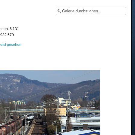
orien: 6.131
8.932.579
eist gesehen