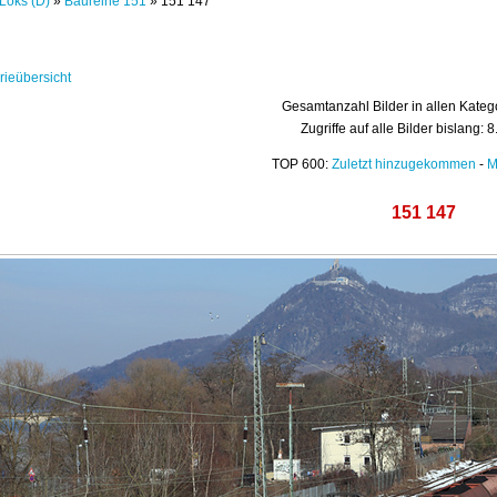
Loks (D)
»
Baureihe 151
» 151 147
rieübersicht
Gesamtanzahl Bilder in allen Kateg
Zugriffe auf alle Bilder bislang: 
TOP 600:
Zuletzt hinzugekommen
-
M
151 147