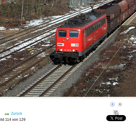
Zurück
ild 114 von 129