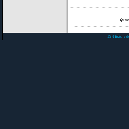
Star
JSN Epic is 