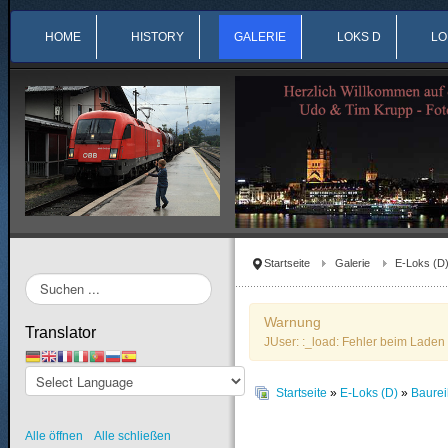
HOME
HISTORY
GALERIE
LOKS D
LO
Startseite
Galerie
E-Loks (D
Suchen
...
Warnung
Translator
JUser: :_load: Fehler beim Laden 
Startseite
»
E-Loks (D)
»
Baure
Alle öffnen
Alle schließen