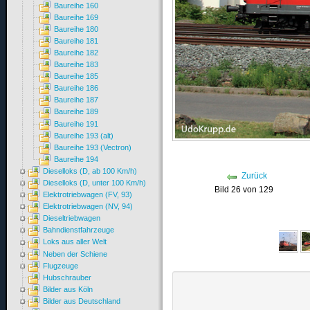
Baureihe 160
Baureihe 169
Baureihe 180
Baureihe 181
Baureihe 182
Baureihe 183
Baureihe 185
Baureihe 186
Baureihe 187
Baureihe 189
Baureihe 191
Baureihe 193 (alt)
Baureihe 193 (Vectron)
Baureihe 194
Dieselloks (D, ab 100 Km/h)
Zurück
Dieselloks (D, unter 100 Km/h)
Bild 26 von 129
Elektrotriebwagen (FV, 93)
Elektrotriebwagen (NV, 94)
Dieseltriebwagen
Bahndienstfahrzeuge
Loks aus aller Welt
Neben der Schiene
Flugzeuge
Hubschrauber
Bilder aus Köln
Bilder aus Deutschland