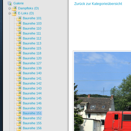
Galerie
Zurück zur Kategorieübersicht
Dampfloks (D)
E-Loks (D)
Baureihe 101
Baureihe 103
Baureihe 110
Baureihe 111
Baureihe 112
Baureihe 113
Baureihe 115
Baureihe 118
Baureihe 120
Baureihe 127
Baureihe 139
Baureihe 140
Baureihe 141
Baureihe 142
Baureihe 143
Baureihe 144
Baureihe 145
Baureihe 146
Baureihe 150
Baureihe 151
Baureihe 152
Baureihe 155
Baureihe 156