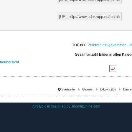
TOP 600:
Zuletzt hinzugekommen
-
M
Gesamtanzahl Bilder in allen Kateg
rieübersicht
Startseite
Galerie
E-Loks (D)
Baure
JSN Epic is designed by
JoomlaShine.com