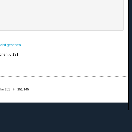
eist gesehen
orien: 6.131
ihe 151
151 145