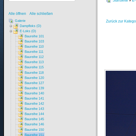
Startseite
»
E-
Alle öffnen
Alle schließen
Galerie
Zurück zur Katego
Dampfloks (D)
E-Loks (D)
Baureihe 101
Baureihe 103
Baureihe 110
Baureihe 111
Baureihe 112
Baureihe 113
Baureihe 115
Baureihe 118
Baureihe 120
Baureihe 127
Baureihe 139
Baureihe 140
Baureihe 141
Baureihe 142
Baureihe 143
Baureihe 144
Baureihe 145
Baureihe 146
Baureihe 150
Baureihe 151