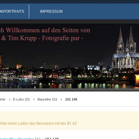
OKPORTRAITS
IMPRESSUM
erie
E-Loks (D)
Baureihe 151
151 145
ehler beim Laden des Benutzers mit der ID: 62