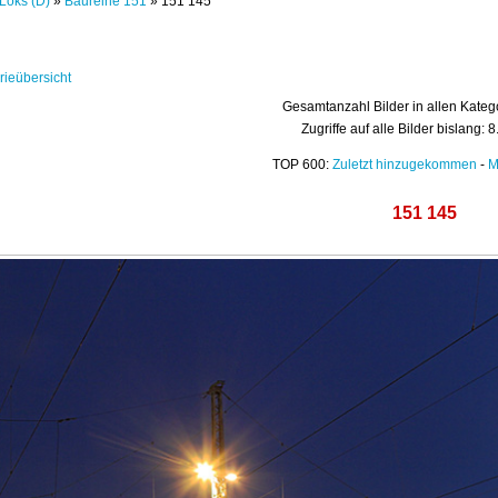
Loks (D)
»
Baureihe 151
» 151 145
rieübersicht
Gesamtanzahl Bilder in allen Kateg
Zugriffe auf alle Bilder bislang: 
TOP 600:
Zuletzt hinzugekommen
-
M
151 145