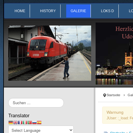
HOME
HISTORY
GALERIE
LOKS D
L
Startseite
Gal
Suchen
...
Warnung
Translator
JUser: :_load: F