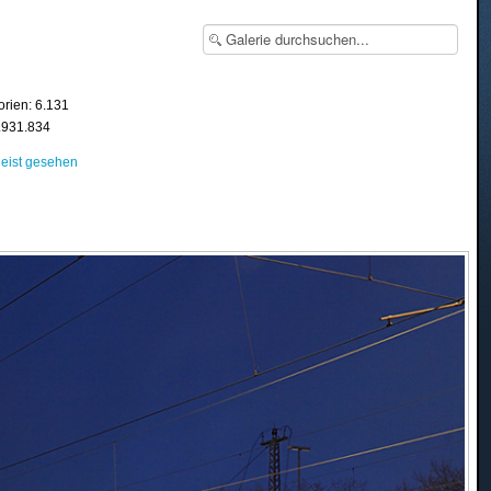
orien: 6.131
8.931.834
eist gesehen