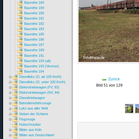
Baureihe 160
Baureihe 169
Baureihe 180
Baureihe 181
Baureihe 182
Baureihe 183
Baureihe 185
Baureihe 186
Baureihe 187
Baureihe 189
Baureihe 191
Baureihe 193 (alt)
Baureihe 193 (Vectron)
Baureihe 194
Dieselloks (D, ab 100 Km/h)
Zurück
Dieselloks (D, unter 100 Km/h)
Bild 51 von 129
Elektrotriebwagen (FV, 93)
Elektrotriebwagen (NV, 94)
Dieseltriebwagen
Bahndienstfahrzeuge
Loks aus aller Welt
Neben der Schiene
Flugzeuge
Hubschrauber
Bilder aus Köln
Bilder aus Deutschland