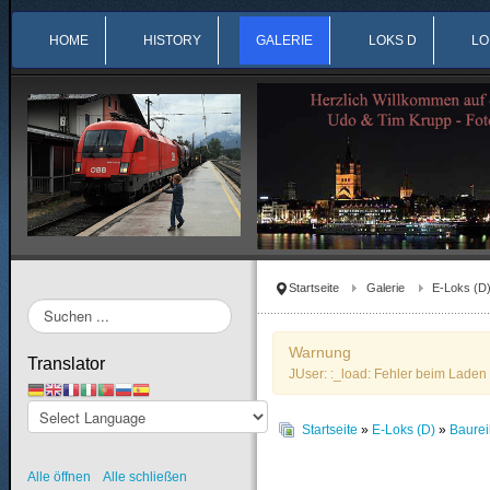
HOME
HISTORY
GALERIE
LOKS D
LO
Startseite
Galerie
E-Loks (D
Suchen
...
Warnung
Translator
JUser: :_load: Fehler beim Laden 
Startseite
»
E-Loks (D)
»
Baure
Alle öffnen
Alle schließen