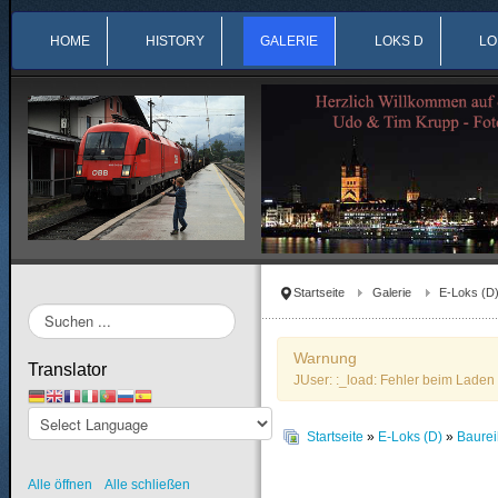
HOME
HISTORY
GALERIE
LOKS D
LO
Startseite
Galerie
E-Loks (D
Suchen
...
Warnung
Translator
JUser: :_load: Fehler beim Laden 
Startseite
»
E-Loks (D)
»
Baure
Alle öffnen
Alle schließen