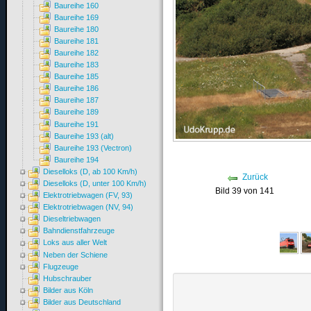
Baureihe 160
Baureihe 169
Baureihe 180
Baureihe 181
Baureihe 182
Baureihe 183
Baureihe 185
Baureihe 186
Baureihe 187
Baureihe 189
Baureihe 191
Baureihe 193 (alt)
Baureihe 193 (Vectron)
Baureihe 194
Dieselloks (D, ab 100 Km/h)
Zurück
Dieselloks (D, unter 100 Km/h)
Bild 39 von 141
Elektrotriebwagen (FV, 93)
Elektrotriebwagen (NV, 94)
Dieseltriebwagen
Bahndienstfahrzeuge
Loks aus aller Welt
Neben der Schiene
Flugzeuge
Hubschrauber
Bilder aus Köln
Bilder aus Deutschland