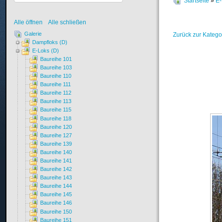
Startseite
»
E-
Alle öffnen
Alle schließen
Galerie
Zurück zur Katego
Dampfloks (D)
E-Loks (D)
Baureihe 101
Baureihe 103
Baureihe 110
Baureihe 111
Baureihe 112
Baureihe 113
Baureihe 115
Baureihe 118
Baureihe 120
Baureihe 127
Baureihe 139
Baureihe 140
Baureihe 141
Baureihe 142
Baureihe 143
Baureihe 144
Baureihe 145
Baureihe 146
Baureihe 150
Baureihe 151