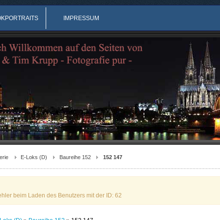
OKPORTRAITS
IMPRESSUM
erie
E-Loks (D)
Baureihe 152
152 147
ehler beim Laden des Benutzers mit der ID: 62