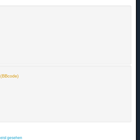
n (BBcode)
eist gesehen