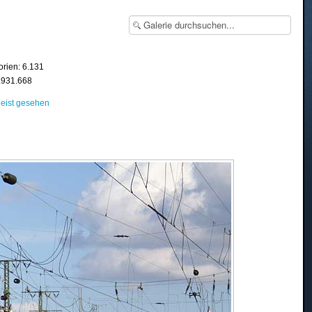
orien: 6.131
8.931.668
eist gesehen