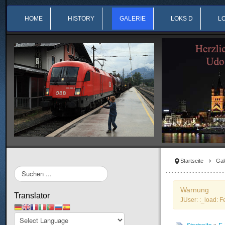
HOME
HISTORY
GALERIE
LOKS D
L
Startseite
Gal
Suchen
...
Warnung
Translator
JUser: :_load: F