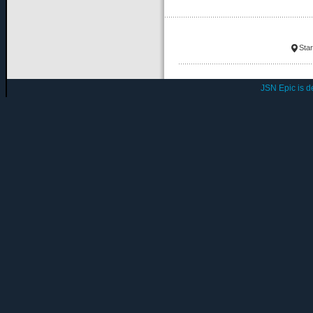
Star
JSN Epic is 