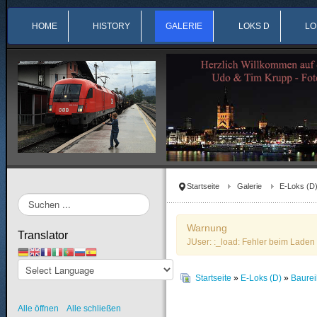
HOME
HISTORY
GALERIE
LOKS D
LO
Startseite
Galerie
E-Loks (D
Suchen
...
Warnung
Translator
JUser: :_load: Fehler beim Laden 
Startseite
»
E-Loks (D)
»
Baure
Alle öffnen
Alle schließen