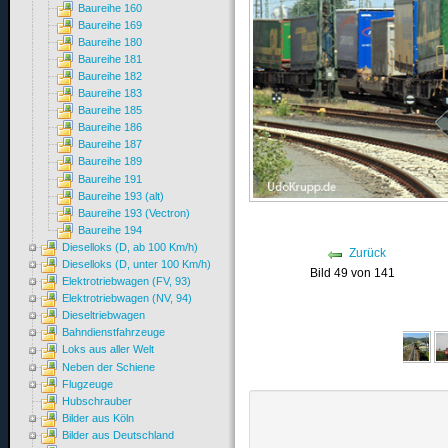
Baureihe 160
Baureihe 169
Baureihe 180
Baureihe 181
Baureihe 182
Baureihe 183
Baureihe 185
Baureihe 186
Baureihe 187
Baureihe 189
Baureihe 191
Baureihe 193 (alt)
Baureihe 193 (Vectron)
Baureihe 194
Dieselloks (D, ab 100 Km/h)
Zurück
Dieselloks (D, unter 100 Km/h)
Bild 49 von 141
Elektrotriebwagen (FV, 93)
Elektrotriebwagen (NV, 94)
Dieseltriebwagen
Bahndienstfahrzeuge
Loks aus aller Welt
Neben der Schiene
Flugzeuge
Hubschrauber
Bilder aus Köln
Bilder aus Deutschland