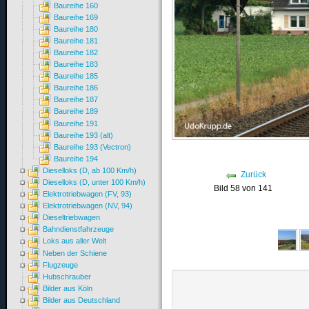
Baureihe 160
Baureihe 169
Baureihe 180
Baureihe 181
Baureihe 182
Baureihe 183
Baureihe 185
Baureihe 186
Baureihe 187
Baureihe 189
Baureihe 191
Baureihe 193 (alt)
Baureihe 193 (Vectron)
Baureihe 194
Dieselloks (D, ab 100 Km/h)
Zurück
Dieselloks (D, unter 100 Km/h)
Bild 58 von 141
Elektrotriebwagen (FV, 93)
Elektrotriebwagen (NV, 94)
Dieseltriebwagen
Bahndienstfahrzeuge
Loks aus aller Welt
Neben der Schiene
Flugzeuge
Hubschrauber
Bilder aus Köln
Bilder aus Deutschland