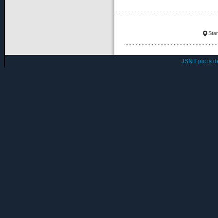
Star
JSN Epic is 