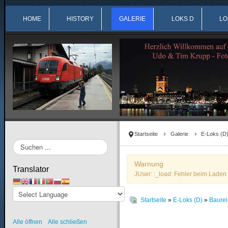
HOME
HISTORY
GALERIE
LOKS D
LO
Startseite
Galerie
E-Loks (D
Suchen
...
Warnung
Translator
JUser: :_load: Fehler beim Laden 
Startseite
»
E-Loks (D)
»
Baure
Alle öffnen
Alle schließen