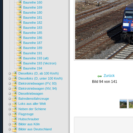
Baureihe 160
Baureihe 169
Baureihe 180
Baureihe 181
Baureihe 182
Baureihe 183
Baureihe 185
Baureihe 186
Baureihe 187
Baureihe 189
Baureihe 191
Baureihe 193 (alt)
Baureihe 193 (Vectron)
Baureihe 194
Dieselloks (D, ab 100 Km/h)
Zurück
Dieselloks (D, unter 100 Km/h)
Bild 94 von 141
Elektrotriebwagen (FV, 93)
Elektrotriebwagen (NV, 94)
Dieseltriebwagen
Bahndienstfahrzeuge
Loks aus aller Welt
Neben der Schiene
Flugzeuge
Hubschrauber
Bilder aus Köln
Bilder aus Deutschland