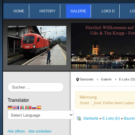
HOME
HISTORY
GALERIE
LOKS D
LO
Startseite
Galerie
E-Loks (D
Suchen
...
Warnung
Translator
JUser: :_load: Fehler beim Laden 
Startseite
»
E-Loks (D)
»
Baure
Alle öffnen
Alle schließen