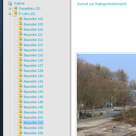
Galerie
Zurück zur Kategorieübersicht
Dampfloks (D)
E-Loks (D)
Baureihe 101
Baureihe 103
Baureihe 110
Baureihe 111
Baureihe 112
Baureihe 113
Baureihe 115
Baureihe 118
Baureihe 120
Baureihe 127
Baureihe 139
Baureihe 140
Baureihe 141
Baureihe 142
Baureihe 143
Baureihe 144
Baureihe 145
Baureihe 146
Baureihe 150
Baureihe 151
Baureihe 152
Baureihe 155
Baureihe 156