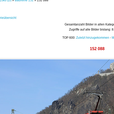
Loks (D)
»
Baureihe 152
» 152 088
rieübersicht
Gesamtanzahl Bilder in allen Kateg
Zugriffe auf alle Bilder bislang: 
TOP 600:
Zuletzt hinzugekommen
-
M
152 088