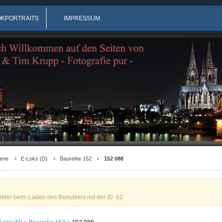
OKPORTRAITS
IMPRESSUM
erie
E-Loks (D)
Baureihe 152
152 088
ehler beim Laden des Benutzers mit der ID: 62