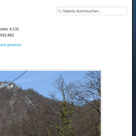
orien: 6.131
8.932.862
eist gesehen