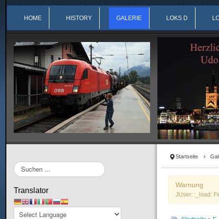
HOME
HISTORY
GALERIE
LOKS D
L
Startseite
Gal
Suchen
...
Warnung
Translator
JUser: :_load: F