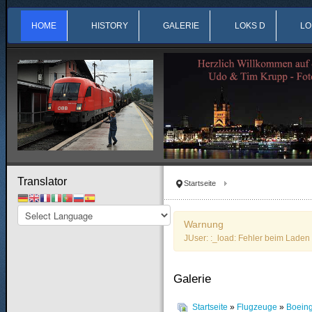
HOME
HISTORY
GALERIE
LOKS D
LO
Translator
Startseite
Warnung
JUser: :_load: Fehler beim Laden 
Galerie
Startseite
»
Flugzeuge
»
Boein