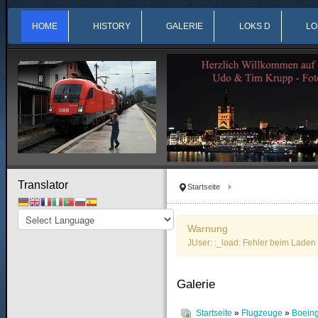
HOME
HISTORY
GALERIE
LOKS D
LO
Translator
Startseite
Warnung
JUser: :_load: Fehler beim Laden 
Galerie
Startseite
»
Flugzeuge
»
Boein