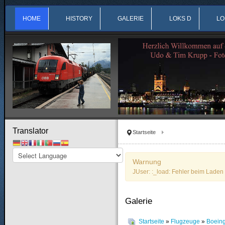
HOME
HISTORY
GALERIE
LOKS D
LO
Translator
Startseite
Warnung
JUser: :_load: Fehler beim Laden 
Galerie
Startseite
»
Flugzeuge
»
Boein