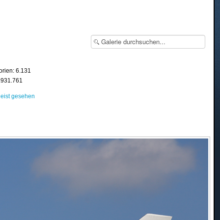
orien: 6.131
8.931.761
eist gesehen