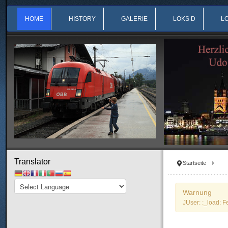
HOME
HISTORY
GALERIE
LOKS D
L
Translator
Startseite
Warnung
JUser: :_load: F