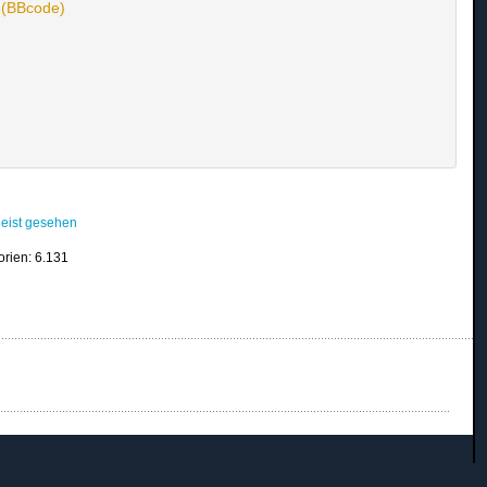
n (BBcode)
eist gesehen
orien: 6.131