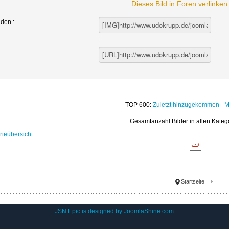
Dieses Bild in Foren verlinke
nden :
TOP 600:
Zuletzt hinzugekommen
-
M
Gesamtanzahl Bilder in allen Kateg
rieübersicht
Startseite
JSN Epic is designed by
JoomlaShine.com