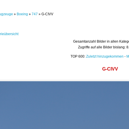
ugzeuge
»
Boeing
»
747
» G-CIVV
rieübersicht
Gesamtanzahl Bilder in allen Kateg
Zugriffe auf alle Bilder bislang: 
TOP 600:
Zuletzt hinzugekommen
-
M
G-CIVV