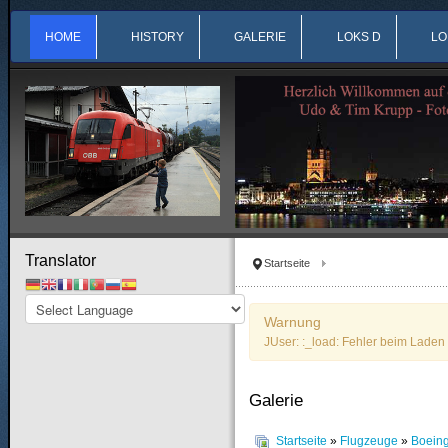
HOME
HISTORY
GALERIE
LOKS D
LO
Translator
Startseite
Warnung
JUser: :_load: Fehler beim Laden 
Galerie
Startseite
»
Flugzeuge
»
Boein