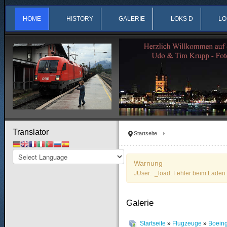
HOME
HISTORY
GALERIE
LOKS D
LO
Translator
Startseite
Warnung
JUser: :_load: Fehler beim Laden 
Galerie
Startseite
»
Flugzeuge
»
Boein