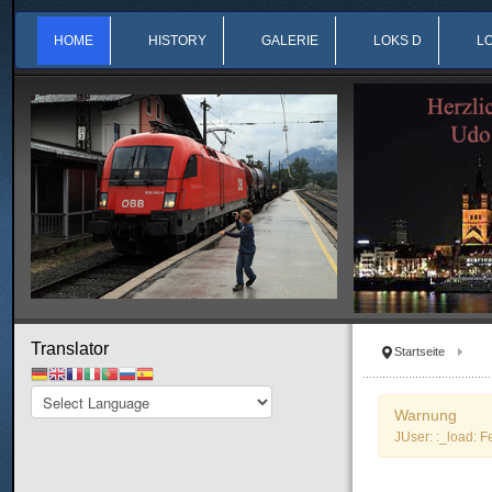
HOME
HISTORY
GALERIE
LOKS D
L
Translator
Startseite
Warnung
JUser: :_load: F