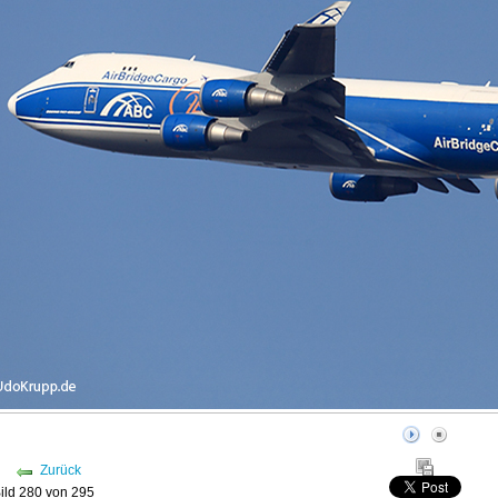
Zurück
ild 280 von 295