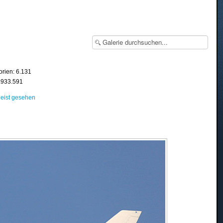
orien: 6.131
8.933.591
eist gesehen