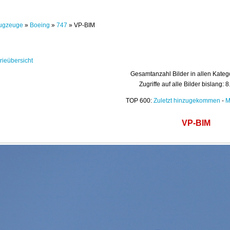
ugzeuge
»
Boeing
»
747
» VP-BIM
rieübersicht
Gesamtanzahl Bilder in allen Kateg
Zugriffe auf alle Bilder bislang: 
TOP 600:
Zuletzt hinzugekommen
-
M
VP-BIM