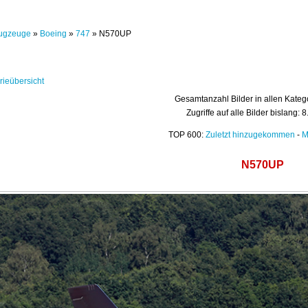
ugzeuge
»
Boeing
»
747
» N570UP
rieübersicht
Gesamtanzahl Bilder in allen Kateg
Zugriffe auf alle Bilder bislang: 
TOP 600:
Zuletzt hinzugekommen
-
M
N570UP