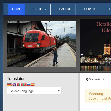
HOME
HISTORY
GALERIE
LOKS D
L
Translator
Startseite
Warnung
JUser: :_load: F