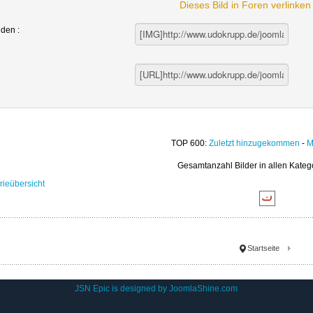
Dieses Bild in Foren verlinke
nden :
TOP 600:
Zuletzt hinzugekommen
-
M
Gesamtanzahl Bilder in allen Kateg
rieübersicht
Startseite
JSN Epic is designed by
JoomlaShine.com