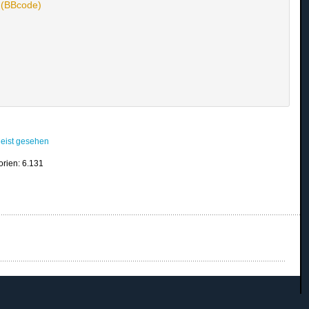
n (BBcode)
eist gesehen
orien: 6.131