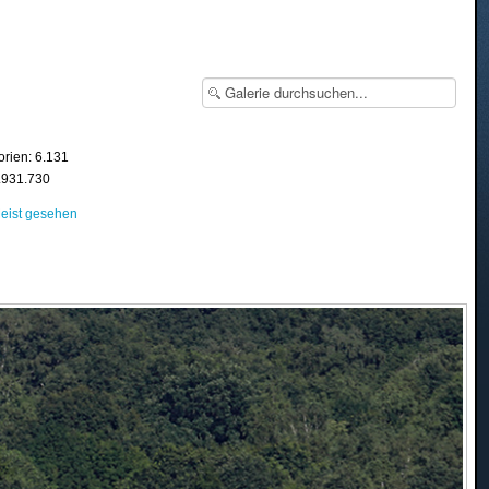
orien: 6.131
8.931.730
eist gesehen