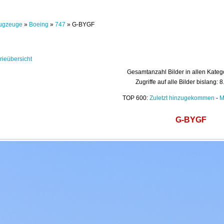
ugzeuge
»
Boeing
»
747
» G-BYGF
rieübersicht
Gesamtanzahl Bilder in allen Kateg
Zugriffe auf alle Bilder bislang: 
TOP 600:
Zuletzt hinzugekommen
-
M
G-BYGF