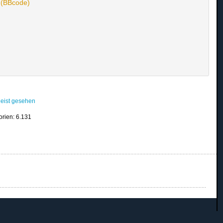
n (BBcode)
eist gesehen
orien: 6.131