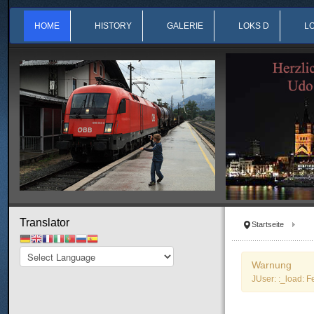
HOME
HISTORY
GALERIE
LOKS D
L
Translator
Startseite
Warnung
JUser: :_load: F