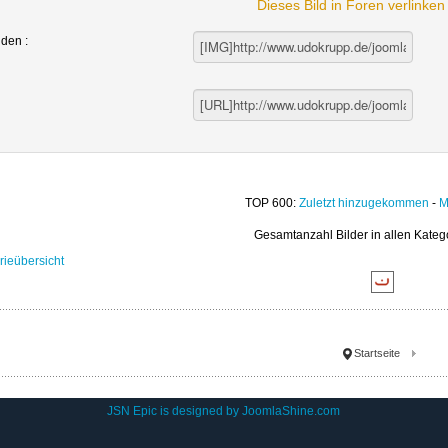
Dieses Bild in Foren verlinke
nden :
TOP 600:
Zuletzt hinzugekommen
-
M
Gesamtanzahl Bilder in allen Kateg
rieübersicht
Startseite
JSN Epic is designed by
JoomlaShine.com