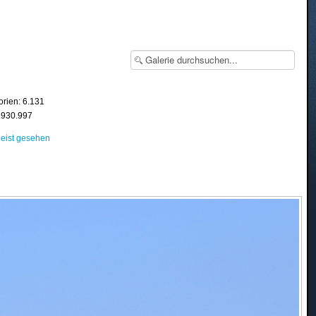
orien: 6.131
8.930.997
eist gesehen