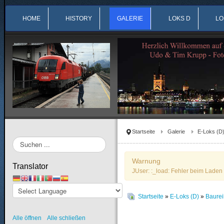
HOME
HISTORY
GALERIE
LOKS D
LO
Startseite
Galerie
E-Loks (D
Suchen
...
Warnung
Translator
JUser: :_load: Fehler beim Laden 
Startseite
»
E-Loks (D)
»
Baurei
Alle öffnen
Alle schließen