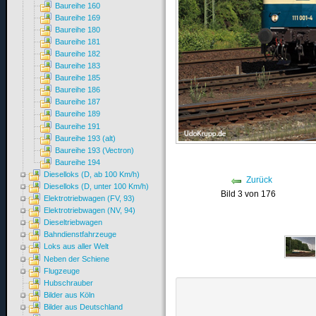
Baureihe 160
Baureihe 169
Baureihe 180
Baureihe 181
Baureihe 182
Baureihe 183
Baureihe 185
Baureihe 186
Baureihe 187
Baureihe 189
Baureihe 191
Baureihe 193 (alt)
Baureihe 193 (Vectron)
Baureihe 194
Dieselloks (D, ab 100 Km/h)
Zurück
Dieselloks (D, unter 100 Km/h)
Bild 3 von 176
Elektrotriebwagen (FV, 93)
Elektrotriebwagen (NV, 94)
Dieseltriebwagen
Bahndienstfahrzeuge
Loks aus aller Welt
Neben der Schiene
Flugzeuge
Hubschrauber
Bilder aus Köln
Bilder aus Deutschland