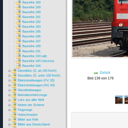
Baureihe 160
Baureihe 169
Baureihe 180
Baureihe 181
Baureihe 182
Baureihe 183
Baureihe 185
Baureihe 186
Baureihe 187
Baureihe 189
Baureihe 191
Baureihe 193 (alt)
Baureihe 193 (Vectron)
Baureihe 194
Dieselloks (D, ab 100 Km/h)
Zurück
Dieselloks (D, unter 100 Km/h)
Bild 139 von 176
Elektrotriebwagen (FV, 93)
Elektrotriebwagen (NV, 94)
Dieseltriebwagen
Bahndienstfahrzeuge
Loks aus aller Welt
Neben der Schiene
Flugzeuge
Hubschrauber
Bilder aus Köln
Bilder aus Deutschland