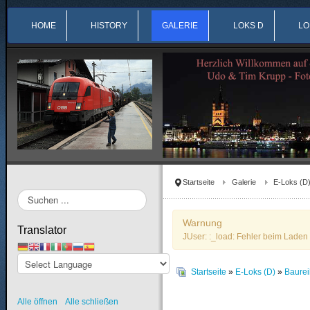
HOME
HISTORY
GALERIE
LOKS D
LO
Startseite
Galerie
E-Loks (D
Suchen
...
Warnung
Translator
JUser: :_load: Fehler beim Laden 
Startseite
»
E-Loks (D)
»
Baurei
Alle öffnen
Alle schließen