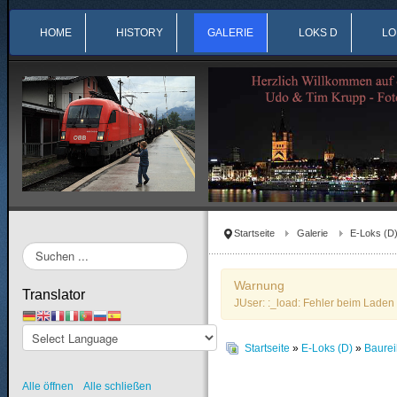
HOME
HISTORY
GALERIE
LOKS D
LO
Startseite
Galerie
E-Loks (D
Suchen
...
Warnung
Translator
JUser: :_load: Fehler beim Laden 
Startseite
»
E-Loks (D)
»
Baurei
Alle öffnen
Alle schließen