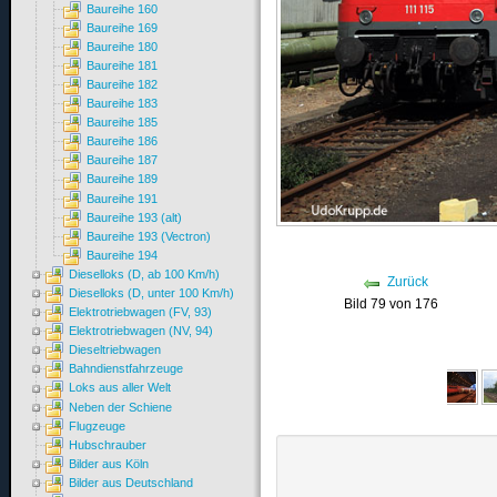
Baureihe 160
Baureihe 169
Baureihe 180
Baureihe 181
Baureihe 182
Baureihe 183
Baureihe 185
Baureihe 186
Baureihe 187
Baureihe 189
Baureihe 191
Baureihe 193 (alt)
Baureihe 193 (Vectron)
Baureihe 194
Dieselloks (D, ab 100 Km/h)
Zurück
Dieselloks (D, unter 100 Km/h)
Bild 79 von 176
Elektrotriebwagen (FV, 93)
Elektrotriebwagen (NV, 94)
Dieseltriebwagen
Bahndienstfahrzeuge
Loks aus aller Welt
Neben der Schiene
Flugzeuge
Hubschrauber
Bilder aus Köln
Bilder aus Deutschland