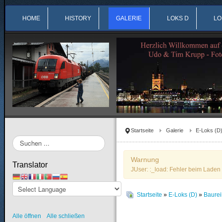
HOME
HISTORY
GALERIE
LOKS D
LO
Startseite
Galerie
E-Loks (D
Suchen
...
Warnung
Translator
JUser: :_load: Fehler beim Laden 
Startseite
»
E-Loks (D)
»
Baurei
Alle öffnen
Alle schließen