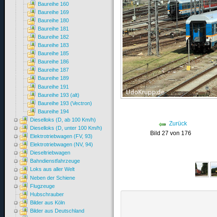
Baureihe 160
Baureihe 169
Baureihe 180
Baureihe 181
Baureihe 182
Baureihe 183
Baureihe 185
Baureihe 186
Baureihe 187
Baureihe 189
Baureihe 191
Baureihe 193 (alt)
Baureihe 193 (Vectron)
Baureihe 194
Dieselloks (D, ab 100 Km/h)
Zurück
Dieselloks (D, unter 100 Km/h)
Bild 27 von 176
Elektrotriebwagen (FV, 93)
Elektrotriebwagen (NV, 94)
Dieseltriebwagen
Bahndienstfahrzeuge
Loks aus aller Welt
Neben der Schiene
Flugzeuge
Hubschrauber
Bilder aus Köln
Bilder aus Deutschland