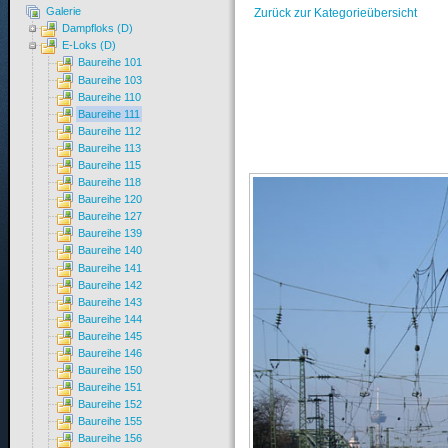
Galerie
Zurück zur Kategorieübersicht
Dampfloks (D)
E-Loks (D)
Baureihe 101
Baureihe 103
Baureihe 110
Baureihe 111
Baureihe 112
Baureihe 113
Baureihe 115
Baureihe 118
Baureihe 120
Baureihe 127
Baureihe 139
Baureihe 140
Baureihe 141
Baureihe 142
Baureihe 143
Baureihe 144
Baureihe 145
Baureihe 146
Baureihe 150
Baureihe 151
Baureihe 152
Baureihe 155
Baureihe 156