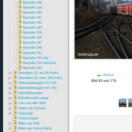
Baureihe 160
Baureihe 169
Baureihe 180
Baureihe 181
Baureihe 182
Baureihe 183
Baureihe 185
Baureihe 186
Baureihe 187
Baureihe 189
Baureihe 191
Baureihe 193 (alt)
Baureihe 193 (Vectron)
Baureihe 194
Dieselloks (D, ab 100 Km/h)
Zurück
Dieselloks (D, unter 100 Km/h)
Bild 83 von 176
Elektrotriebwagen (FV, 93)
Elektrotriebwagen (NV, 94)
Dieseltriebwagen
Bahndienstfahrzeuge
Loks aus aller Welt
Neben der Schiene
Flugzeuge
Hubschrauber
Bilder aus Köln
Bilder aus Deutschland