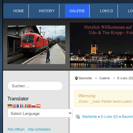
HOME
HISTORY
GALERIE
LOKS D
LO
Startseite
Galerie
E-Loks (D
Suchen
...
Warnung
Translator
JUser: :_load: Fehler beim Laden 
Startseite
»
E-Loks (D)
»
Baurei
Alle öffnen
Alle schließen