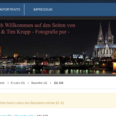
OKPORTRAITS
IMPRESSUM
erie
E-Loks (D)
Baureihe 111
111 119
ehler beim Laden des Benutzers mit der ID: 62