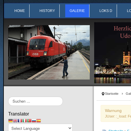
HOME
HISTORY
GALERIE
LOKS D
L
Startseite
Gal
Suchen
...
Warnung
Translator
JUser: :_load: F