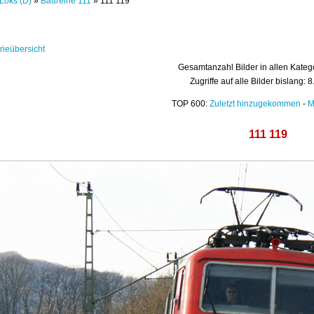
Loks (D)
»
Baureihe 111
» 111 119
rieübersicht
Gesamtanzahl Bilder in allen Kateg
Zugriffe auf alle Bilder bislang: 
TOP 600:
Zuletzt hinzugekommen
-
M
111 119