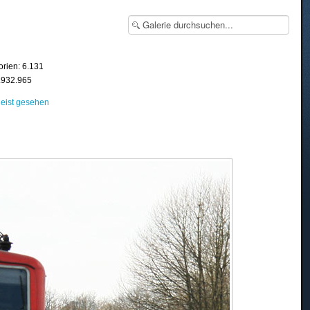
orien: 6.131
8.932.965
eist gesehen