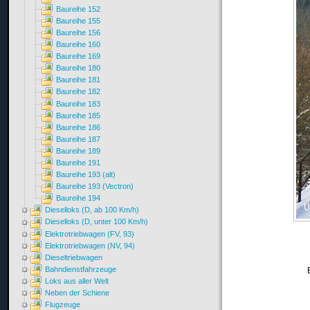
Baureihe 152
Baureihe 155
Baureihe 156
Baureihe 160
Baureihe 169
Baureihe 180
Baureihe 181
Baureihe 182
Baureihe 183
Baureihe 185
Baureihe 186
Baureihe 187
Baureihe 189
Baureihe 191
Baureihe 193 (alt)
Baureihe 193 (Vectron)
Baureihe 194
Dieselloks (D, ab 100 Km/h)
Dieselloks (D, unter 100 Km/h)
Elektrotriebwagen (FV, 93)
Elektrotriebwagen (NV, 94)
Dieseltriebwagen
Bahndienstfahrzeuge
Loks aus aller Welt
Neben der Schiene
Flugzeuge