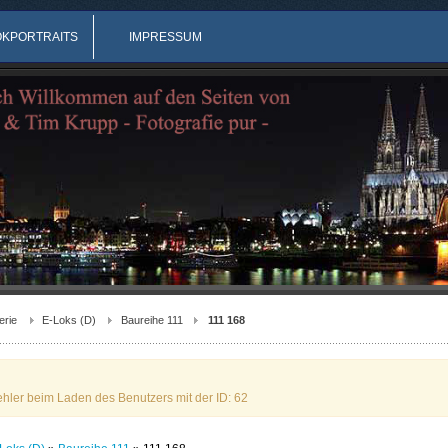
OKPORTRAITS
IMPRESSUM
erie
E-Loks (D)
Baureihe 111
111 168
ehler beim Laden des Benutzers mit der ID: 62