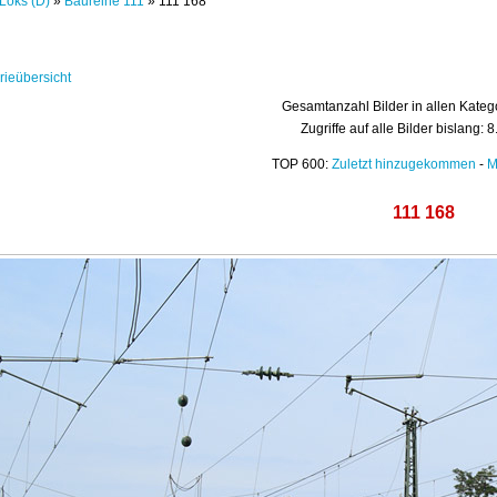
Loks (D)
»
Baureihe 111
» 111 168
rieübersicht
Gesamtanzahl Bilder in allen Kateg
Zugriffe auf alle Bilder bislang: 
TOP 600:
Zuletzt hinzugekommen
-
M
111 168