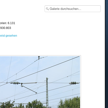
orien: 6.131
8.930.803
eist gesehen