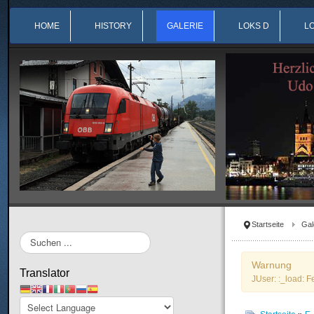
HOME
HISTORY
GALERIE
LOKS D
L
Startseite
Gal
Suchen
...
Warnung
Translator
JUser: :_load: F