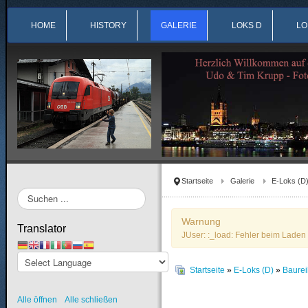
HOME
HISTORY
GALERIE
LOKS D
LO
Startseite
Galerie
E-Loks (D
Suchen
...
Warnung
Translator
JUser: :_load: Fehler beim Laden 
Startseite
»
E-Loks (D)
»
Baurei
Alle öffnen
Alle schließen