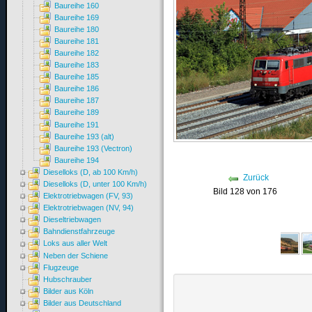
Baureihe 160
Baureihe 169
Baureihe 180
Baureihe 181
Baureihe 182
Baureihe 183
Baureihe 185
Baureihe 186
Baureihe 187
Baureihe 189
Baureihe 191
Baureihe 193 (alt)
Baureihe 193 (Vectron)
Baureihe 194
Dieselloks (D, ab 100 Km/h)
Zurück
Dieselloks (D, unter 100 Km/h)
Bild 128 von 176
Elektrotriebwagen (FV, 93)
Elektrotriebwagen (NV, 94)
Dieseltriebwagen
Bahndienstfahrzeuge
Loks aus aller Welt
Neben der Schiene
Flugzeuge
Hubschrauber
Bilder aus Köln
Bilder aus Deutschland