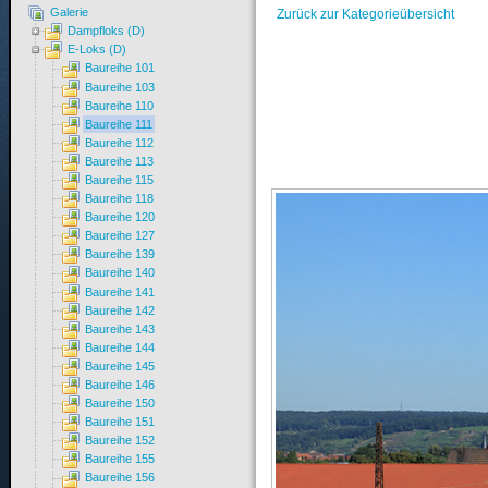
Galerie
Zurück zur Kategorieübersicht
Dampfloks (D)
E-Loks (D)
Baureihe 101
Baureihe 103
Baureihe 110
Baureihe 111
Baureihe 112
Baureihe 113
Baureihe 115
Baureihe 118
Baureihe 120
Baureihe 127
Baureihe 139
Baureihe 140
Baureihe 141
Baureihe 142
Baureihe 143
Baureihe 144
Baureihe 145
Baureihe 146
Baureihe 150
Baureihe 151
Baureihe 152
Baureihe 155
Baureihe 156