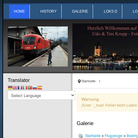
HOME
HISTORY
GALERIE
LOKS D
LO
Translator
Startseite
Warnung
JUser: :_load: Fehler beim Laden 
Galerie
Startseite
»
Flugzeuge
»
Boein