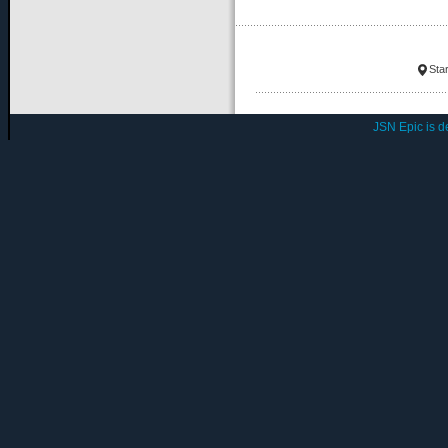
Star
JSN Epic is 