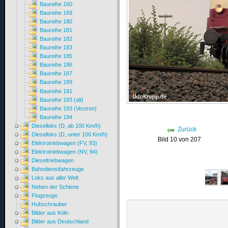
Baureihe 160
Baureihe 169
Baureihe 180
Baureihe 181
Baureihe 182
Baureihe 183
Baureihe 185
Baureihe 186
Baureihe 187
Baureihe 189
Baureihe 191
Baureihe 193 (alt)
Baureihe 193 (Vectron)
Baureihe 194
Dieselloks (D, ab 100 Km/h)
Zurück
Dieselloks (D, unter 100 Km/h)
Bild 10 von 207
Elektrotriebwagen (FV, 93)
Elektrotriebwagen (NV, 94)
Dieseltriebwagen
Bahndienstfahrzeuge
Loks aus aller Welt
Neben der Schiene
Flugzeuge
Hubschrauber
Bilder aus Köln
Bilder aus Deutschland