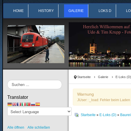
HOME
HISTORY
GALERIE
LOKS D
LO
Startseite
Galerie
E-Loks (D
Suchen
...
Warnung
Translator
JUser: :_load: Fehler beim Laden 
Startseite
»
E-Loks (D)
»
Baurei
Alle öffnen
Alle schließen