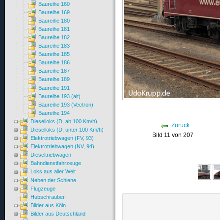
Baureihe 160
Baureihe 169
Baureihe 180
Baureihe 181
Baureihe 182
Baureihe 183
Baureihe 185
Baureihe 186
Baureihe 187
Baureihe 189
Baureihe 191
Baureihe 193 (alt)
Baureihe 193 (Vectron)
Baureihe 194
Dieselloks (D, ab 100 Km/h)
Zurück
Dieselloks (D, unter 100 Km/h)
Bild 11 von 207
Elektrotriebwagen (FV, 93)
Elektrotriebwagen (NV, 94)
Dieseltriebwagen
Bahndienstfahrzeuge
Loks aus aller Welt
Neben der Schiene
Flugzeuge
Hubschrauber
Bilder aus Köln
Bilder aus Deutschland