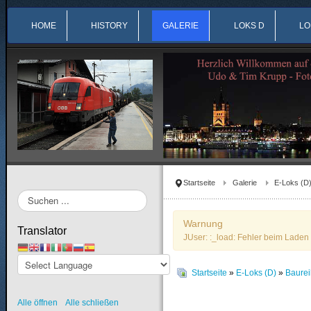
HOME
HISTORY
GALERIE
LOKS D
LO
Startseite
Galerie
E-Loks (D
Suchen
...
Warnung
Translator
JUser: :_load: Fehler beim Laden 
Startseite
»
E-Loks (D)
»
Baurei
Alle öffnen
Alle schließen