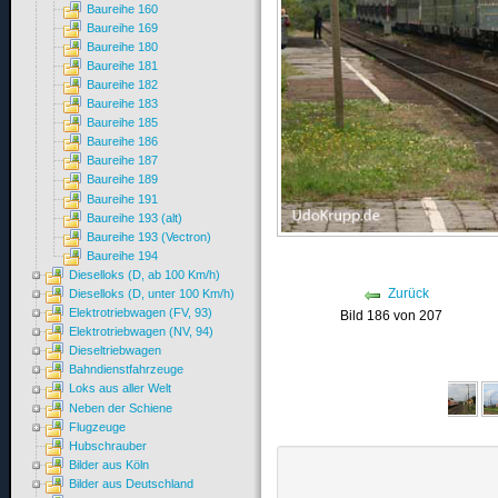
Baureihe 160
Baureihe 169
Baureihe 180
Baureihe 181
Baureihe 182
Baureihe 183
Baureihe 185
Baureihe 186
Baureihe 187
Baureihe 189
Baureihe 191
Baureihe 193 (alt)
Baureihe 193 (Vectron)
Baureihe 194
Dieselloks (D, ab 100 Km/h)
Zurück
Dieselloks (D, unter 100 Km/h)
Elektrotriebwagen (FV, 93)
Bild 186 von 207
Elektrotriebwagen (NV, 94)
Dieseltriebwagen
Bahndienstfahrzeuge
Loks aus aller Welt
Neben der Schiene
Flugzeuge
Hubschrauber
Bilder aus Köln
Bilder aus Deutschland